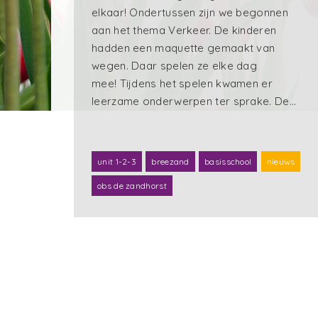
elkaar! Ondertussen zijn we begonnen
aan het thema Verkeer. De kinderen
hadden een maquette gemaakt van
wegen. Daar spelen ze elke dag
mee! Tijdens het spelen kwamen er
leerzame onderwerpen ter sprake. De…
unit 1-2-3
breezand
basisschool
nieuws
obs de zandhorst