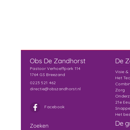
Obs De Zandhorst
De Z
Pastoor Verhoeffpark 114
Visie &
1764 GS Breezand
Het Te
0223 521 462
Combin
directie@obszandhorst.nl
Zorg
Onderz
21e Ee
Facebook
Snappe
Het bes
De g
Zoeken