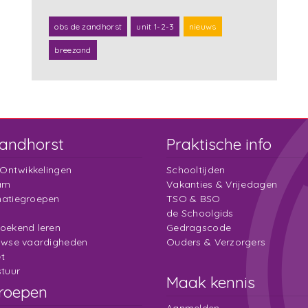
obs de zandhorst
unit 1-2-3
nieuws
breezand
andhorst
Praktische info
 Ontwikkelingen
Schooltijden
am
Vakanties & Vrijedagen
atiegroepen
TSO & BSO
de Schoolgids
oekend leren
Gedragscode
uwse vaardigheden
Ouders & Verzorgers
t
tuur
Maak kennis
roepen
Aanmelden