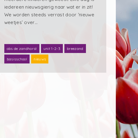
iedereen nieuwsgierig naar wat er in zit!
We worden steeds verrast door ‘nieuwe
weetjes’ over…
obs de zandhorst
unit 1-2-3
breezand
basisschool
nieuws