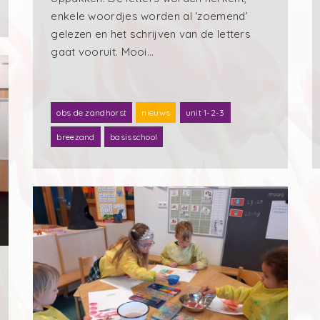
enkele woordjes worden al ‘zoemend’
gelezen en het schrijven van de letters
gaat vooruit. Mooi…
obs de zandhorst
nieuws
unit 1-2-3
breezand
basisschool