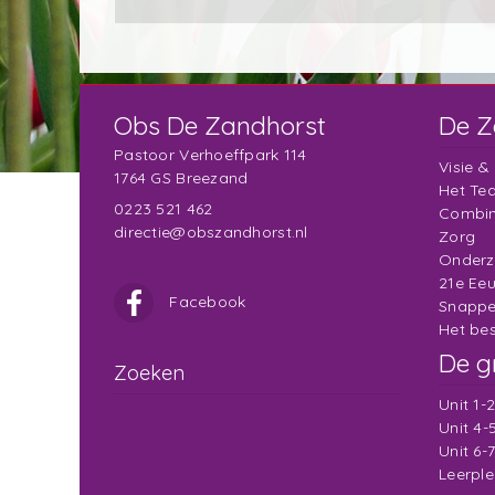
Obs De Zandhorst
De Z
Pastoor Verhoeffpark 114
Visie &
1764 GS Breezand
Het Te
0223 521 462
Combin
directie@obszandhorst.nl
Zorg
Onderz
21e Ee
Facebook
Snappe
Het bes
De g
Zoeken
Unit 1-
Unit 4-
Unit 6-
Leerple