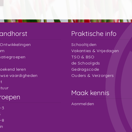
andhorst
Praktische info
 Ontwikkelingen
Schooltijden
am
Vakanties & Vrijedagen
atiegroepen
TSO & BSO
de Schoolgids
oekend leren
Gedragscode
uwse vaardigheden
Ouders & Verzorgers
t
tuur
Maak kennis
roepen
Aanmelden
2-3
5
7-8
in