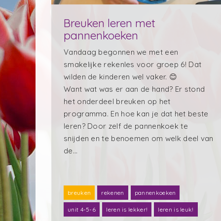
Breuken leren met
pannenkoeken
Vandaag begonnen we met een
smakelijke rekenles voor groep 6! Dat
wilden de kinderen wel vaker. 😊
Want wat was er aan de hand? Er stond
het onderdeel breuken op het
programma. En hoe kan je dat het beste
leren? Door zelf de pannenkoek te
snijden en te benoemen om welk deel van
de…
breuken
rekenen
pannenkoeken
unit 4-5-6
leren is lekker!
leren is leuk!